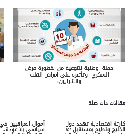
e
y
gr
s
er
e
Li
a
A
b
n
m
p
o
k
p
o
k
حملة وطنية للتوعية من خطورة مرض
السكري وتأثيره على امراض القلب
والشرايين:
مقالات ذات صلة
كارثة اقتصادية تهدد دول
أموال العراقيين في 
الخليج وتطيح بمستقبل 62
سياسي بلا عودة.. 