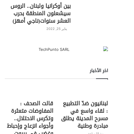
بين أوكرانيا ولبنان.. الروس
سيشعلون المنطقة بحرب
العشر سنوات(ناجي أمهز)
يناير 25, 2022
اخر الأخبار
لبنانيون ضدّ التطبيع
قالت الصحف :
: لقاء واسع في
المفاوضات متعثرة
مسرح المدينة يطلق
وتكرس الاحتلال..
مبادرة وطنية
وأجواء انزعاج وإحباط
وغضب في بيروت
منذ 11 ساعة