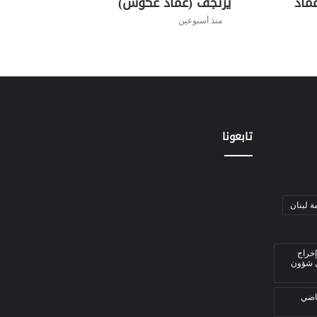
ماد
يرتجف (عماد عكوش)
منذ أسبوعين
تابعونا
ة لبنان
إخراج
ي شؤون
قاضي