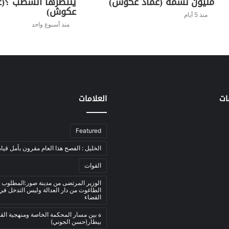
مليون نسمة (عماد عكوش)
ينتظرها الشطب ؟(ع
عكوش)
منذ 5 أيام
منذ أسبوع واحد
ات
العلامات
Featured
الخليل : الفصح هذا العام مقرون بأمل قيام
القوات
الوزير المرتضى من مدينة صور:المطلوب 
الطاغوت من دار العدالة وليس التدخل ف
القضاء
ة بين مسار المحكمة الخاصة ومنهجية ال
بيطار(حسن الجوني)