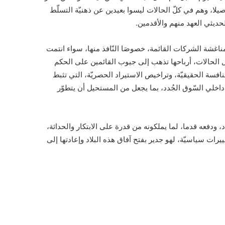
 أصيلا، وهم في كلّ الحالات ليسوا بعيدين عن ذهنيّة التسلّط
حديثي العهد منهم والأقدمين.
ومناغشة الشركات القائمة، خصوصَا النّافذ منها، سواء انتمت
 الحالات، أرباحها تذهب إلى جيوب القائمين على الحكم
افسة الحقيقيّة، وتراخيص الاستيراد الحصريّة، التي تثبط
م داخلي السّوق الجُدد، بما يجعل من المستحيل أن يتطوّر
 ودفعه قدما، لما يملكونه من قدرة على الابتكار والحداثة،
يرات سياسيّة، لهو جدير بفتح آفاق هذه البلاد وإعادتها إلى