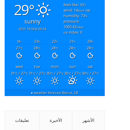
29°
feels like: 33
°c
wind: 14
sw
km/h
humidity: 73
%
sunny
pressure:
1005.42
mbar
19:33 EEST
05:54
uv index: 0
0
23
22
21
20
h
h
h
h
h
27
28
28
28
28
°C
°C
°C
°C
°C
wed
tue
mon
sun
sat
31
/ 27
31
/ 27
30
/ 27
30
/ 27
30
/ 27
°C
°C
°C
°C
°C
°C
°C
°C
°C
°C
weather forecast ▸
Beirut, LB
الأشهر
الأخيرة
تعليقات