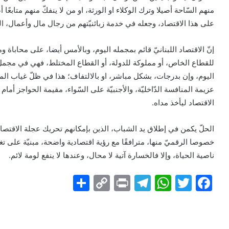
منهم السّاحة أصيلا وترك الوكلاء او الورثة، او من لا ينفكّ منهم متابعًا
على هذا الاقتصاد، وجعله في خدمة زبائنيّتهم من رجال مال وأعمال، ال
إنّ الاقتصاد اللبنانيّ قائم بمجمله اليوم، وبالأمس أيضا، على محاباة 
للقطاع الخاص، أو مملوكة للدولة، أو القطاع المختلط، فهي في مجمل
اليوم، وإن بدرجات، بشكل مباشر، او بالالتفاف؛ هذا في ظلّ غياب المن
عزيمة المنافسة الدّاخليّة، والأجنبيّة على السّواء، مقيمة الحواجز أما
الاقتصاد ليأخذ مداه.
الحلّ يكمن في إطلاق يد الشباب، الذين بإمكانهم تحريك عجلة الاقتصاد،
خصوصا الرقميّ منها، مترافقًا مع رؤية اقتصادية واضحة، مبنيّة على تغي
ناصية الحياة، وإلا فالخسارة آتية لا محال، وعندها لا ينفع لومة لائم.
S
C
Pr
T
W
T
F
h
o
in
el
h
w
a
ar
p
t
e
at
itt
c