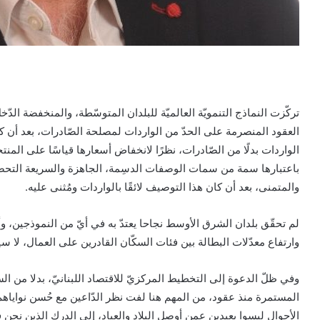
تركّزت النماذج التنمويّة العالميّة للبلدان المتوسّطة، والمنخفضة ال
العقود المنصرمة على الحدّ من الواردات لمصلحة الصّادرات، بعد أن ك
الواردات بدلًا من الصّادرات، نظرًا لانخفاض أسعارها قياسًا على المن
باعتبارها سمة من سمات الوصفات الدسِمة، الجاهزة والسريعة التحضير، 
والمتمنى، بعد أن كان هذا التوصيف لائقًا بالواردات ومُثنى عليه.
لم تحقّق بلدان الشرق الأوسط نجاحا يعتدّ به في أيّ من النموذجين، 
وارتفاع معدّلات البطالة بين فئات السكّان القادرين على العمال، لا س
وفي ظلّ الدعوة إلى التخطيط المركزيّ للاقتصاد اللبنانيّ، بدلا من ال
المستمرة منذ عقود، من المهم هنا لفت نظر الدّاعين مع حُسن نواياه
الأحوال ليسوا بعيدين عمن أوصل البلاد والعباد، إلى الدرك الذين نحن ف