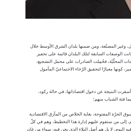
دّخل، وغير المصنّعة، ومن ضمنها بلدان الشرق الأوسط خلال
انت الوصفات السابقة لتلك البلدان قائمة على تحفيز
تجات المحلّيّة، فحُمِلت الصادرات على محمل التشجيع،
كونها معيارًا لتحقيق الرّخاء الاجتماعيّ المأمول
وأسفرت النتيجة عن دخول اقتصاداتها، في حالة ركود،
يما فئة الشباب منهم؛
سوق الحرّة المفتوحة، بغاية الخلاص من المآزق الاقتصادية
م، إلى من ستقوم عليهم إدارة هذا التخطيط، وهم في كلّ
يه اليوم، لا بل هم أصل البلاء الذي نحن فيه، سواء من غادر