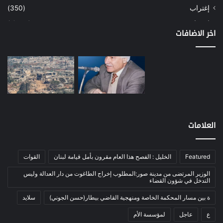
إغتراب
(350)
إقتصاد
(1٬039)
اخر الاضافات
أسهم
(2)
إعمار
(3)
بيئة
(16)
دراسة
(24)
طاقة
(12)
مصارف
(168)
العلامات
معادن
(1)
موازنة
(4)
Featured
الخليل : الفصح هذا العام مقرون بأمل قيامة لبنان
القوات
نفط
(91)
الوزير المرتضى من مدينة صور:المطلوب إخراج الطاغوت من دار العدالة وليس
اتصالات
(26)
التدخل في شؤون القضاء
اخبار مصورة
(100)
ة بين مسار المحكمة الخاصة ومنهجية القاضي بيطار(حسن الجوني)
سلايد
الرئيسية
(56)
ع
عاجل
لمؤسسة الأم