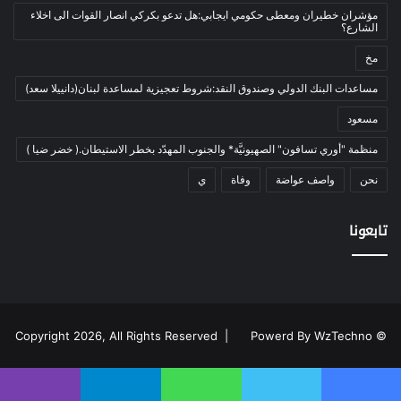
العالم العربي
(12)
مؤشران خطيران ومعطى حكومي ايجابي:هل تدعو بكركي انصار القوات الى اخلاء
الشارع؟
المحكمة الخاصة
(11)
بيئة
(2)
مخ
ثقافة
(1٬227)
مساعدات البنك الدولي وصندوق النقد:شروط تعجيزية لمساعدة لبنان(دانييلا سعد)
أدب وشعر
(133)
مسعود
إعلام
(108)
منظمة "أوري تسافون" الصهيونيَّة* والجنوب المهدّد بخطر الاستيطان.( خضر ضيا )
بروفايل
(1)
نحن
واصف عواضة
وفاة
ي
تراث
(24)
تربية وتعليم
(73)
تابعونا
فلسفة
(22)
فنون
(213)
في مثل هذا اليوم
(79)
قصة
(7)
Powerd By WzTechno
© Copyright 2026, All Rights Reserved |
كتاب
(169)
نقاش
(2)