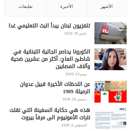
الأشهر
الأخيرة
تعليقات
تلفزيون لبنان يبدأ البث التعليمي غدا
مارس 19, 2020
الكورونا يحاصر الجالية اللبنانية في
شاطئ العاج: أكثر من عشرين ضحية
S
C
Pr
T
W
T
F
وآلاف المصابين
h
o
in
el
h
w
a
يونيو 23, 2020
ar
p
t
e
at
itt
c
عن اللحظات الأخيرة قبيل عدوان
عاجل
e
y
gr
s
er
e
الرميلة 1989
Li
a
A
b
ديسمبر 29, 2018
n
m
p
o
هذه هي حكاية السفينة التي نقلت
نترات الأمونيوم الى مرفأ بيروت
k
p
o
أغسطس 5, 2020
k