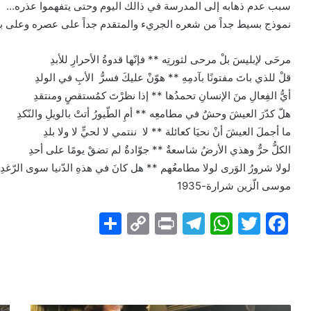
سبب عدم ذهابه إلى المدرسة في ذالك اليوم وحتى يتفهموا عذره…
نموذج بسيط جداً من شعره الجريء والمتقدم جداً على عصره وعلى ب
مرحَى لإبليسَ بلْ مرحى لثورتِه ** فإنّها قدوةُ الأحرارِ للأبدِ
قلْ للذي باتَ مفتونًا بآدمِهِ ** هوّنْ عليكَ فسرُّ الأبِ في الولدِ
أيُّ الفِعالِ منَ الإنسانِ تحمدُها ** إذا نظرْتَ كمُستقصٍ ومنتقدِ
هلّ كدّرَ العيشَ وحشٌ في مطامعِه ** أمِ الطّيورُ أتتْ بالويلِ والنّكدِ
ما أجملَ العيشَ أنْ نحيَا كعائلة ** لا ننتمي لا لحيٍّ لا ولا بلدِ
الكلُّ حرٌّ وهذي الأرضُ شاسعةٌ ** جوّادةٌ لم تضقْ يومًا على أحدِ
لولا شرورُ الوَرى لولا مطامعُهم ** هل كانَ في هذهِ الدّنيا سوى الرّغدِ
موسى الّزين شرارة-1935
S
C
Pr
T
W
T
F
h
o
in
el
h
w
a
ar
p
t
e
at
itt
c
e
y
gr
s
er
e