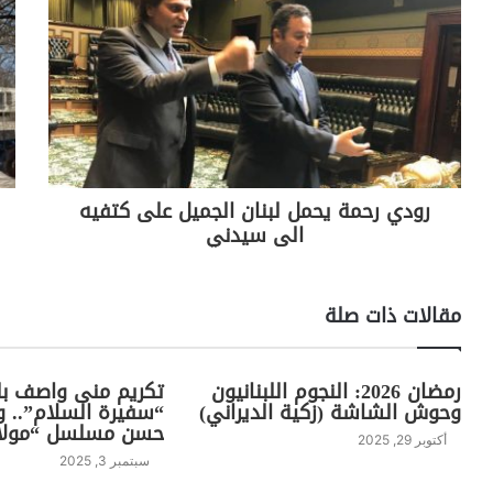
Li
a
A
b
n
m
p
o
k
p
o
k
رودي رحمة يحمل لبنان الجميل على كتفيه
الى سيدني
مقالات ذات صلة
رمضان 2026: النجوم اللبنانيون
تكريم منى واصف ب
وحوش الشاشة (زكية الديراني)
“سفيرة السلام”.. و
حسن مسلسل “مولان
أكتوبر 29, 2025
سبتمبر 3, 2025