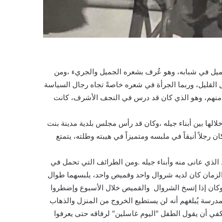
يل في شبابه، وهو عُرف بشعره الجميل والجريء ،ومن
 القليل، وربما الجرأة في شعره خاصةً تجاه رجال السياسة
 منهم، وهو الذي كان قد درس في النجف الأشرف، كانت
لالها بين أبناء جيله ،وكان قد رأس مجلس بلدية مدينة بنت
ن رجلاً أنيقاً في ملبسه ومتميزاً في هيبته وطلته، يتمتع
 الذي عانى منه وأبناء جيله .ومن الطرائف التي تحمل في
ك الزمان كان لديه شروال واحد وقميص واحد، يلبسهما طوال
 وكان إذا إتسخ الشروال والقميص خلال الأسبوع وإضطروا
درسة يُبلغهم أنه لن يستطيع الخروج من المنزل والذهاب
يكفي أن يقول الطفل "اليوم غاسلين" لرفاقه حتى يعرفوا