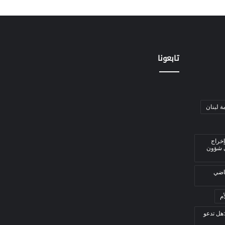
تابعونا
ة لبنان
إخراج
ي شؤون
قاضي
م
هل تدعو