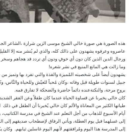
هذه الصورة هي صورة خالي الشيخ موسى الزين شرارة ،الشاعر الجم
عاصروه وعرفوه يشهدون على ذالك كله، والذي لم يُنشر منه إلا القليل
ورجال الدين الذين كان دون أي خوفٍ ودون أي تردد قد هجاهم وسخر
وما زالت هي المانع المنيع في نشر شعره!
يشهدون أيضاً على شخصيته المُميزة والفذة والتي تفرد بها وتميز من خ
جبيل لسنوات طويلة قبل وفاته ،وكان مُحباً للعيّش وللحياة والنَّاس، وكا
بروحٍ مرحة، والنكتةعنده دائماً حاضرة والضحكة لا تفارق فمه.
كان خالي يخبرنا عن قساوة الحياة عندما كان طفلاً وعن الفقر الشديد
طياتها الكثير من المعاناة والألم كان خالي يُخبرنا أن الطفل في ذل
أيام الأسبوع للذهاب من أجل التعلم عند الشيخ في مدرسة الكتاتيب،
إلى غسلهما قبل يوم العطلة، ويأتي الرفاق لإصطحاب صديقهم إلى الم
إلى المدرسة هذا اليوم ومُرافقتهم لأنهم اليوم غاسلين ثيابهم. وكان 