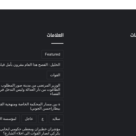
ات
العلامات
Featured
الخليل : الفصح هذا العام مقرون بأمل قيام
القوات
الوزير المرتضى من مدينة صور:المطلوب 
الطاغوت من دار العدالة وليس التدخل ف
القضاء
ة بين مسار المحكمة الخاصة ومنهجية ال
بيطار(حسن الجوني)
سلايد
ع
عاجل
لمؤسسة الأ
مؤشران خطيران ومعطى حكومي ايجابي:
بكركي انصار القوات الى اخلاء الشارع؟