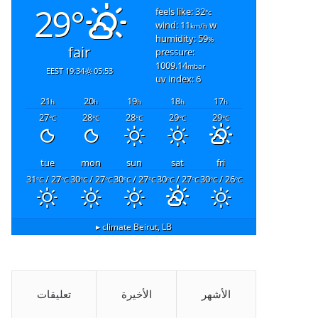
29°
feels like: 32
°c
wind: 11
w
km/h
humidity: 59
%
fair
pressure:
1009.14
mbar
19:34 EEST
05:53
uv index: 6
21
20
19
18
17
h
h
h
h
h
27
28
28
29
29
°C
°C
°C
°C
°C
tue
mon
sun
sat
fri
31
/ 27
30
/ 27
30
/ 27
30
/ 27
30
/ 26
°C
°C
°C
°C
°C
°C
°C
°C
°C
°C
climate ▸
Beirut, LB
الأشهر
الأخيرة
تعليقات