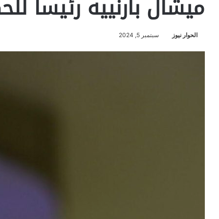
ميشال بارنييه رئيسا للح
الحوار نيوز
سبتمبر 5, 2024