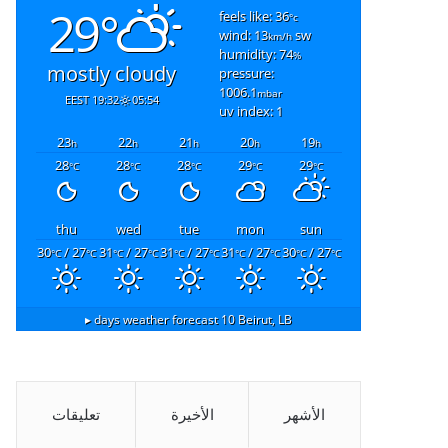
29°
feels like: 36
°c
wind: 13
sw
km/h
humidity: 74
%
mostly cloudy
pressure:
1006.1
mbar
19:32 EEST
05:54
uv index: 1
23
22
21
20
19
h
h
h
h
h
28
28
28
29
29
°C
°C
°C
°C
°C
thu
wed
tue
mon
sun
30
/ 27
31
/ 27
31
/ 27
31
/ 27
30
/ 27
°C
°C
°C
°C
°C
°C
°C
°C
°C
°C
10 days weather forecast ▸
Beirut, LB
الأشهر
الأخيرة
تعليقات