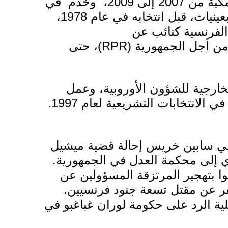
كية
من 2007 إلى 2009، وخدم في
طاقم العديد من الوزراء الديغوليين في السبعينيات، قبل انتخابه في عام 1978،
الفرنسية
كنائب عن
من أجل الجمهورية
(RPR)، حتى
لخارجية للشؤون الأوروبية، وعمل
على هذا النحو حتى هزيمة الأغلبية الرئاسية في الانتخابات التشريعية لعام 1997.
الفرنسي سابين خريس إحالة قضية ميشيل
ي
إلى محكمة العدل في الجمهورية.
ا بتهجير المرتزقة المسؤولين عن
يم بواكي عام 2004، ما أسفر عن مقتل تسعة جنود فرنسيين.
لية الرد على حكومة
لوران غباغبو
في