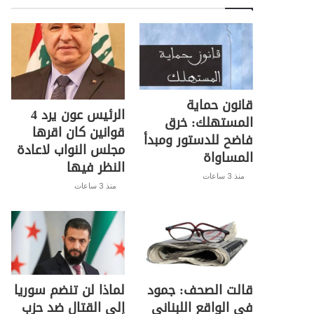
قانون حماية
الرئيس عون يرد 4
المستهلك: خرق
قوانين كان اقرها
فاضح للدستور ومبدأ
مجلس النواب لاعادة
المساواة
النظر فيها
منذ 3 ساعات
منذ 3 ساعات
قالت الصحف: جمود
لماذا لن تنضم سوريا
في الواقع اللبناني
إلى القتال ضد حزب