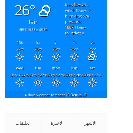
26°
feels like: 28
°c
wind: 10
se
km/h
humidity: 67
%
fair
pressure:
1007.11
mbar
19:33 EEST
05:54
uv index: 0
10
9
8
7
6
h
h
h
h
h
29
28
28
26
26
°C
°C
°C
°C
°C
wed
tue
mon
sun
sat
31
/ 27
31
/ 27
30
/ 27
30
/ 26
30
/ 27
°C
°C
°C
°C
°C
°C
°C
°C
°C
°C
10 days weather forecast ▸
Beirut, LB
الأشهر
الأخيرة
تعليقات