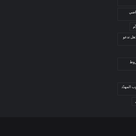
قاضي
م
هل تدعو
روط
ب المهدّد