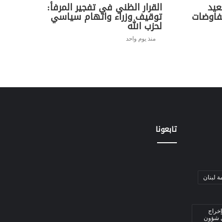
عيد
القرار الظني في تفجير المرفأ:
فاوضات
توقيف وزراء واتهام سياسي
لحزب الله
منذ يوم واحد
تابعونا
ة لبنان
إخراج
ي شؤون