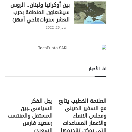
بين أوكرانيا ولبنان.. الروس
سيشعلون المنطقة بحرب
العشر سنوات(ناجي أمهز)
يناير 25, 2022
اخر الأخبار
العلامة الخطيب يتابع
رجل الفكر
مع السفير الصيني
السياسي..بين
ومجلس الانماء
المستقل والمنتسب
والاعمار المساعدات
(سعيد فارس
التي يمكن تقديمها
السعيد)