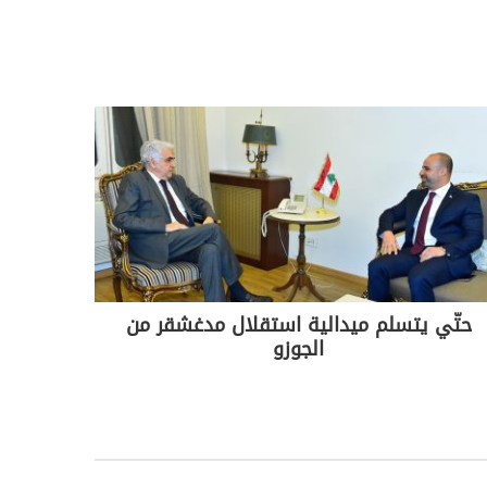
حتّي يتسلم ميدالية استقلال مدغشقر من
الجوزو