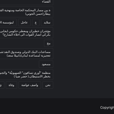
القضاء
ة بين مسار المحكمة الخاصة ومنهجية ال
بيطار(حسن الجوني)
سلايد
ع
عاجل
لمؤسسة الأ
مؤشران خطيران ومعطى حكومي ايجابي:
بكركي انصار القوات الى اخلاء الشارع؟
مخ
مساعدات البنك الدولي وصندوق النقد:ش
تعجيزية لمساعدة لبنان(دانييلا سعد)
مسعود
منظمة "أوري تسافون" الصهيونيَّة* والجنو
بخطر الاستيطان.( خضر ضيا )
نحن
واصف عواضة
وفاة
ي