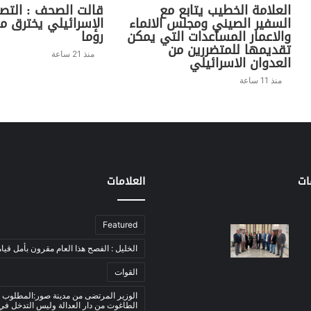
العلامة الخطيب يتابع مع
قالت الصحف : التص
السفير الصيني ومجلس الانماء
الإسرائيلي يخترق م
والاعمار المساعدات التي يمكن
روما
تقديمها للمتضررين من
منذ 21 ساعة
العدوان الاسرائيلي
منذ 11 ساعة
ات
العلامات
Featured
الخليل : الفصح هذا العام مقرون بأمل قيام
القوات
الوزير المرتضى من مدينة صور:المطلوب 
الطاغوت من دار العدالة وليس التدخل ف