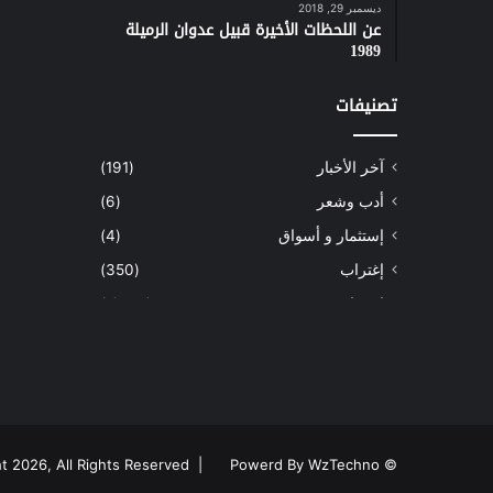
ديسمبر 29, 2018
عن اللحظات الأخيرة قبيل عدوان الرميلة
1989
تصنيفات
آخر الأخبار
(191)
أدب وشعر
(6)
إستثمار و أسواق
(4)
إغتراب
(350)
إقتصاد
(1٬039)
أسهم
(2)
إعمار
(3)
بيئة
(16)
دراسة
(24)
Powerd By WzTechno
© Copyright 2026, All Rights Reserved |
طاقة
(12)