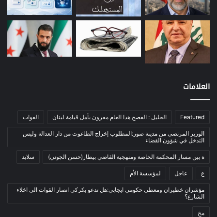
معادن
(1)
موازنة
(4)
نفط
(91)
اتصالات
(26)
اخبار مصورة
(100)
العلامات
الرئيسية
(56)
العالم العربي
(12)
المحكمة الخاصة
(11)
Featured
الخليل : الفصح هذا العام مقرون بأمل قيامة لبنان
القوات
بيئة
(2)
الوزير المرتضى من مدينة صور:المطلوب إخراج الطاغوت من دار العدالة وليس
التدخل في شؤون القضاء
ثقافة
(1٬228)
ة بين مسار المحكمة الخاصة ومنهجية القاضي بيطار(حسن الجوني)
سلايد
أدب وشعر
(133)
ع
عاجل
لمؤسسة الأم
إعلام
(108)
مؤشران خطيران ومعطى حكومي ايجابي:هل تدعو بكركي انصار القوات الى اخلاء
بروفايل
(1)
الشارع؟
تراث
(24)
مخ