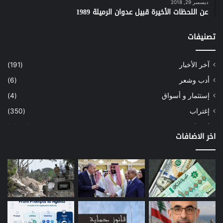
ديسمبر 29, 2018
عن اللحظات الأخيرة قبيل عدوان الرميلة 1989
تصنيفات
آخر الأخبار
(191)
أدب وشعر
(6)
إستثمار و أسواق
(4)
إغتراب
(350)
إقتصاد
(1٬041)
اخر الاضافات
أسهم
(2)
إعمار
(3)
بيئة
(16)
دراسة
(24)
طاقة
(12)
مصارف
(168)