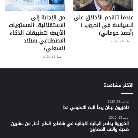
h
o
in
el
h
w
a
عندما تتقدم الأخلاق على
من الإجابة إلى
ar
p
t
e
at
itt
c
السياسة في الحروب !
الاستقلالية: المستويات
e
y
gr
s
er
e
(أحمد حوماني)
الأربعة لتطبيقات الذكاء
Li
a
A
b
الاصطناعي (ميلاد
منذ 5 ساعات
n
m
p
o
السعلي)
k
p
o
منذ 23 ساعة
k
الأكثر مشاهدة
مارس 19, 2020
تلفزيون لبنان يبدأ البث التعليمي غدا
يونيو 23, 2020
الكورونا يحاصر الجالية اللبنانية في شاطئ العاج: أكثر من عشرين
ضحية وآلاف المصابين