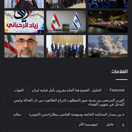
دراسة
(24)
طاقة
(12)
مصارف
(168)
معادن
(1)
موازنة
(4)
نفط
(91)
اتصالات
(26)
اخبار مصورة
(100)
العلامات
الرئيسية
(56)
العالم العربي
(12)
Featured
الخليل : الفصح هذا العام مقرون بأمل قيامة لبنان
القوات
المحكمة الخاصة
(11)
الوزير المرتضى من مدينة صور:المطلوب إخراج الطاغوت من دار العدالة وليس
بيئة
(2)
التدخل في شؤون القضاء
ثقافة
(1٬228)
ة بين مسار المحكمة الخاصة ومنهجية القاضي بيطار(حسن الجوني)
سلايد
أدب وشعر
(133)
ع
عاجل
لمؤسسة الأم
إعلام
(108)