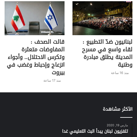
k
لبنانيون ضدّ التطبيع :
قالت الصحف :
لقاء واسع في مسرح
المفاوضات متعثرة
المدينة يطلق مبادرة
وتكرس الاحتلال.. وأجواء
وطنية
انزعاج وإحباط وغضب في
بيروت
منذ 16 ساعة
منذ 17 ساعة
الأكثر مشاهدة
مارس 19, 2020
تلفزيون لبنان يبدأ البث التعليمي غدا