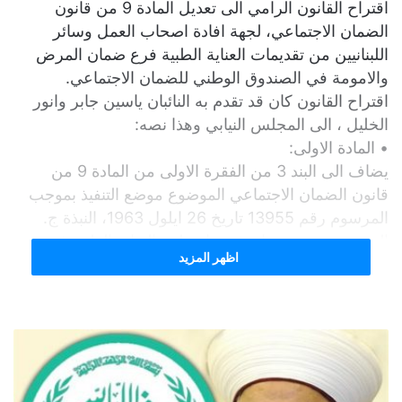
اقتراح القانون الرامي الى تعديل المادة 9 من قانون
الضمان الاجتماعي، لجهة افادة اصحاب العمل وسائر
اللبنانيين من تقديمات العناية الطبية فرع ضمان المرض
والامومة في الصندوق الوطني للضمان الاجتماعي.
اقتراح القانون كان قد تقدم به النائبان ياسين جابر وانور
الخليل ، الى المجلس النيابي وهذا نصه:
• المادة الاولى:
يضاف الى البند 3 من الفقرة الاولى من المادة 9 من
قانون الضمان الاجتماعي الموضوع موضع التنفيذ بموجب
المرسوم رقم 13955 تاريخ 26 ايلول 1963، النبذة ج.
التي تنص تحت عنوان في ما يتعلق بالعناية الطبية في
اظهر المزيد
حالات المرض والامومة فقط، علي مايلي:
ج- اصحاب العمل ومن في حكمهم، اللبنانيون، غير
الخاضعين لاحكام قانون الضمان الاجتماعي او لأي نظام
تأميني عام اخر، باي صفة اخرى، شرط ممارسة العمل
شخصيا على الاراضي اللبنانية، على ان يفهم باصحاب
العمل ومن في حكمهم، الاشخاص اللبنانيين المحددين