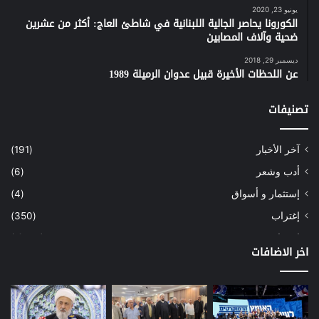
يونيو 23, 2020
الكورونا يحاصر الجالية اللبنانية في شاطئ العاج: أكثر من عشرين
ضحية وآلاف المصابين
ديسمبر 29, 2018
عن اللحظات الأخيرة قبيل عدوان الرميلة 1989
تصنيفات
آخر الأخبار
(191)
أدب وشعر
(6)
إستثمار و أسواق
(4)
إغتراب
(350)
إقتصاد
(1٬039)
اخر الاضافات
أسهم
(2)
إعمار
(3)
بيئة
(16)