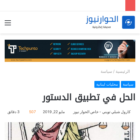
الق
الرئيسية
/
سياسة
سياسة
محليات لبنانية
الحل في تطبيق الدستور
كارول شبلي تويني - خاص الحوار نيوز
مايو 22, 2019
507
3 دقائق