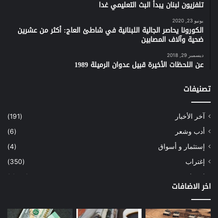
تلفزيون لبنان يبدأ البث التعليمي غدا
يونيو 23, 2020
الكورونا يحاصر الجالية اللبنانية في شاطئ العاج: أكثر من عشرين
ضحية وآلاف المصابين
ديسمبر 29, 2018
عن اللحظات الأخيرة قبيل عدوان الرميلة 1989
تصنيفات
آخر الأخبار
(191)
أدب وشعر
(6)
إستثمار و أسواق
(4)
إغتراب
(350)
إقتصاد
(1٬041)
اخر الاضافات
أسهم
(2)
إعمار
(3)