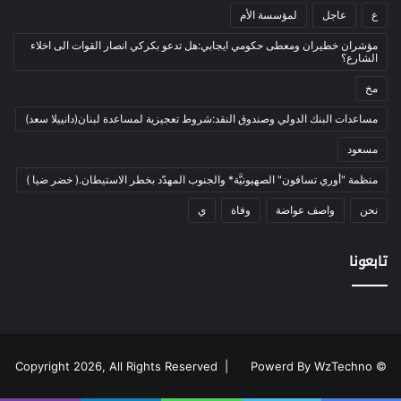
ع
عاجل
لمؤسسة الأم
إعلام
(108)
مؤشران خطيران ومعطى حكومي ايجابي:هل تدعو بكركي انصار القوات الى اخلاء
بروفايل
(1)
الشارع؟
تراث
(24)
مخ
تربية وتعليم
(73)
مساعدات البنك الدولي وصندوق النقد:شروط تعجيزية لمساعدة لبنان(دانييلا سعد)
فلسفة
(22)
مسعود
فنون
(213)
منظمة "أوري تسافون" الصهيونيَّة* والجنوب المهدّد بخطر الاستيطان.( خضر ضيا )
في مثل هذا اليوم
(79)
نحن
واصف عواضة
وفاة
ي
قصة
(7)
كتاب
(169)
تابعونا
نقاش
(2)
دوليات
(35)
رأي
(2٬766)
رياضة و شباب
(179)
Powerd By WzTechno
© Copyright 2026, All Rights Reserved |
المونديال
(24)