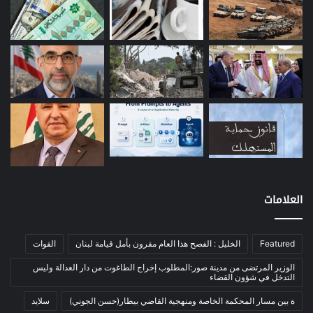
بيئة
(16)
دراسة
(24)
طاقة
(12)
مصارف
(168)
معادن
(1)
موازنة
(4)
نفط
(91)
اتصالات
(26)
اخبار مصورة
(100)
العلامات
الرئيسية
(56)
العالم العربي
(12)
Featured
الخليل : الفصح هذا العام مقرون بأمل قيامة لبنان
القوات
المحكمة الخاصة
(11)
بيئة
(2)
الوزير المرتضى من مدينة صور:المطلوب إخراج الطاغوت من دار العدالة وليس
التدخل في شؤون القضاء
ثقافة
(1٬228)
ة بين مسار المحكمة الخاصة ومنهجية القاضي بيطار(حسن الجوني)
سلايد
أدب وشعر
(133)