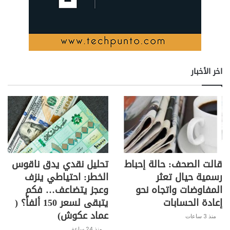
e
y
gr
s
er
e
Li
a
A
b
n
m
p
o
k
p
o
k
اخر الأخبار
قالت الصحف: حالة إحباط
تحليل نقدي يدق ناقوس
رسمية حيال تعثر
الخطر: احتياطي ينزف
المفاوضات واتجاه نحو
وعجز يتضاعف… فكم
إعادة الحسابات
يتبقى لسعر 150 ألفاً؟ (
عماد عكوش)
منذ 3 ساعات
منذ 24 ساعة