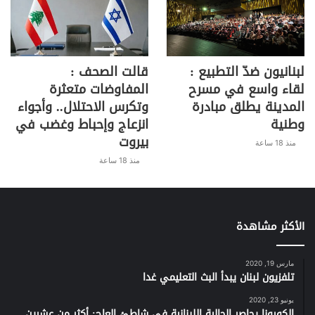
لبنانيون ضدّ التطبيع :
قالت الصحف :
لقاء واسع في مسرح
المفاوضات متعثرة
المدينة يطلق مبادرة
وتكرس الاحتلال.. وأجواء
وطنية
انزعاج وإحباط وغضب في
بيروت
منذ 18 ساعة
منذ 18 ساعة
الأكثر مشاهدة
مارس 19, 2020
تلفزيون لبنان يبدأ البث التعليمي غدا
يونيو 23, 2020
الكورونا يحاصر الجالية اللبنانية في شاطئ العاج: أكثر من عشرين