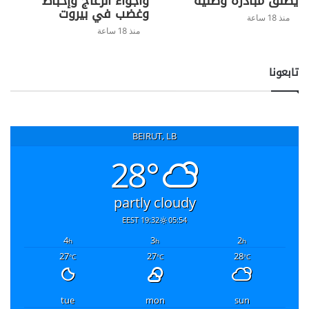
يطلق مبادرة وطنية
وأجواء انزعاج وإحباط
وغضب في بيروت
منذ 18 ساعة
منذ 18 ساعة
تابعونا
BEIRUT, LB
28°
partly cloudy
19:32 EEST
05:54
4
3
2
h
h
h
27
27
28
°C
°C
°C
tue
mon
sun