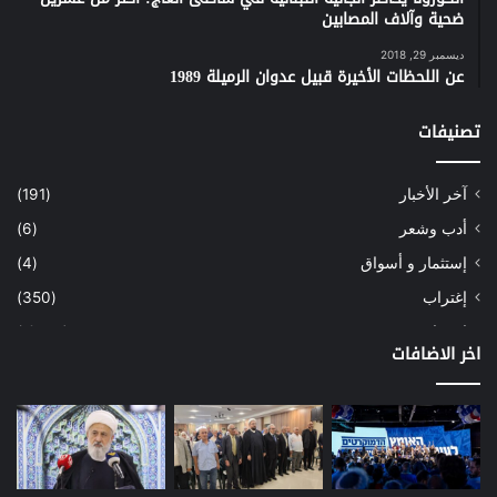
ضحية وآلاف المصابين
ديسمبر 29, 2018
عن اللحظات الأخيرة قبيل عدوان الرميلة 1989
تصنيفات
آخر الأخبار
(191)
أدب وشعر
(6)
إستثمار و أسواق
(4)
إغتراب
(350)
إقتصاد
(1٬039)
اخر الاضافات
أسهم
(2)
إعمار
(3)
بيئة
(16)
دراسة
(24)