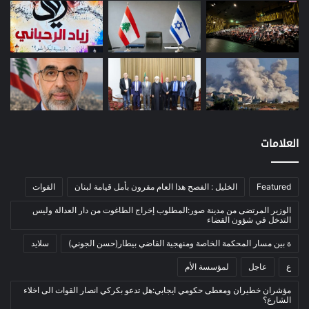
طاقة
(12)
مصارف
(168)
معادن
(1)
موازنة
(4)
نفط
(91)
اتصالات
(26)
اخبار مصورة
(100)
العلامات
الرئيسية
(56)
العالم العربي
(12)
Featured
الخليل : الفصح هذا العام مقرون بأمل قيامة لبنان
القوات
المحكمة الخاصة
(11)
الوزير المرتضى من مدينة صور:المطلوب إخراج الطاغوت من دار العدالة وليس
بيئة
(2)
التدخل في شؤون القضاء
ثقافة
(1٬228)
ة بين مسار المحكمة الخاصة ومنهجية القاضي بيطار(حسن الجوني)
سلايد
أدب وشعر
(133)
ع
عاجل
لمؤسسة الأم
إعلام
(108)
مؤشران خطيران ومعطى حكومي ايجابي:هل تدعو بكركي انصار القوات الى اخلاء
الشارع؟
بروفايل
(1)