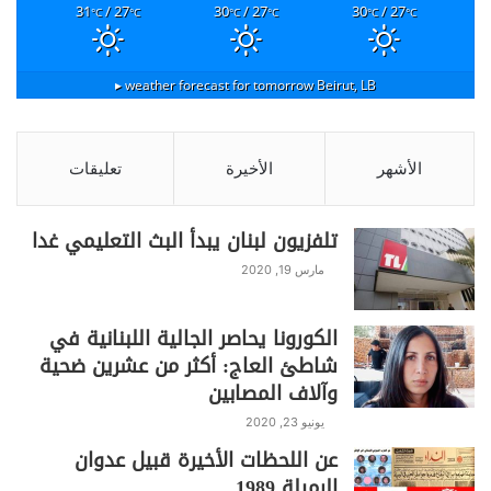
31
/ 27
30
/ 27
30
/ 27
°C
°C
°C
°C
°C
°C
weather forecast for tomorrow ▸
Beirut, LB
الأشهر
الأخيرة
تعليقات
تلفزيون لبنان يبدأ البث التعليمي غدا
مارس 19, 2020
الكورونا يحاصر الجالية اللبنانية في
شاطئ العاج: أكثر من عشرين ضحية
وآلاف المصابين
يونيو 23, 2020
عن اللحظات الأخيرة قبيل عدوان
الرميلة 1989