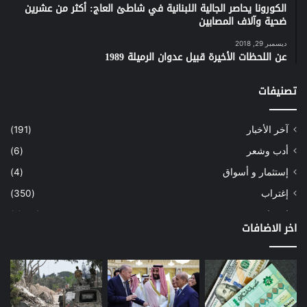
n
m
p
o
الكورونا يحاصر الجالية اللبنانية في شاطئ العاج: أكثر من عشرين
ضحية وآلاف المصابين
k
p
o
k
ديسمبر 29, 2018
عن اللحظات الأخيرة قبيل عدوان الرميلة 1989
تصنيفات
آخر الأخبار
(191)
أدب وشعر
(6)
إستثمار و أسواق
(4)
إغتراب
(350)
إقتصاد
(1٬041)
اخر الاضافات
أسهم
(2)
إعمار
(3)
بيئة
(16)
دراسة
(24)