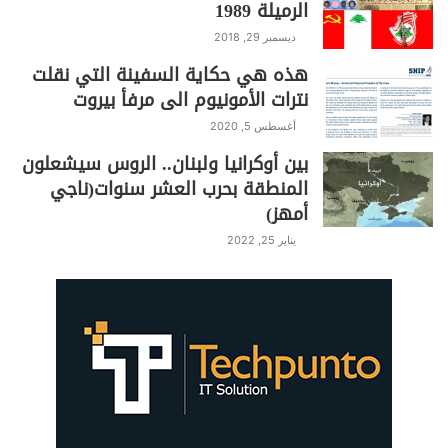
الرميلة 1989
ديسمبر 29, 2018
هذه هي حكاية السفينة التي نقلت
نترات الأمونيوم الى مرفأ بيروت
من جهة أخرى كان لانخفاض التصنيف
الائتماني بسبب تدهور الوضع المالي والذي
أغسطس 5, 2020
دفع وكالات التصنيف الائتماني الكبرى إلى
بين أوكرانيا ولبنان.. الروس سيشعلون
خفض تصنيف الكيان ، حيث خفضت وكالة
المنطقة بحرب العشر سنوات(ناجي
أمهز)
“فيتش” التصنيف من “A+” إلى “A” في
أغسطس 2024 بسبب زيادة الإنفاق
يناير 25, 2022
العسكري وتفاقم العجز المالي ، ما يزيد
من تعقيد قدرة الكيان على مواصلة
استراتيجياتها العسكرية.
التحديات المستقبلية :
مع استمرار الحرب في غزة ، وإمكان تمدد