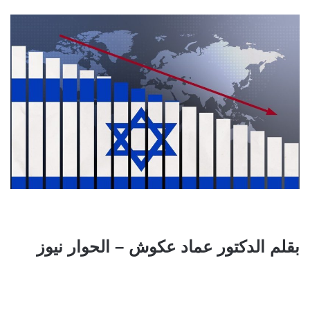
بقلم الدكتور عماد عكوش – الحوار نيوز