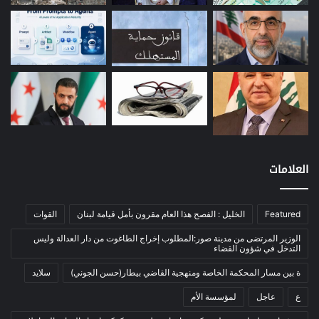
طاقة
(12)
مصارف
(168)
معادن
(1)
موازنة
(4)
نفط
(91)
اتصالات
(26)
اخبار مصورة
(100)
العلامات
الرئيسية
(56)
العالم العربي
(12)
المحكمة الخاصة
(11)
Featured
الخليل : الفصح هذا العام مقرون بأمل قيامة لبنان
القوات
بيئة
(2)
الوزير المرتضى من مدينة صور:المطلوب إخراج الطاغوت من دار العدالة وليس
التدخل في شؤون القضاء
ثقافة
(1٬228)
ة بين مسار المحكمة الخاصة ومنهجية القاضي بيطار(حسن الجوني)
سلايد
أدب وشعر
(133)
ع
عاجل
لمؤسسة الأم
إعلام
(108)