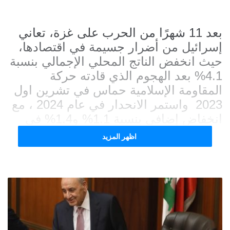
بعد 11 شهرًا من الحرب على غزة، تعاني
إسرائيل من أضرار جسيمة في اقتصادها،
حيث انخفض الناتج المحلي الإجمالي بنسبة
4.1% بعد الهجوم الذي قادته حركة
المقاومة الإسلامية حماس في تشرين اول
2023 واستمر الانحدار في عام 2024 ، مع
انخفاض إضافي بنسبة 1.1% و1.4% في
الربعين الأولين من العام 2024 وفقًا لتقرير
اظهر المزيد
موقع “ذا كونفرسيشن” .
كان ذلك نتيجة حتمية للآثار طويلة الأمد
للحرب ، والتي أثرت على جميع القطاعات
الاقتصادية الإسرائيلية ، بما في ذلك
قطاعات البناء والزراعة والتكنولوجيا . أما