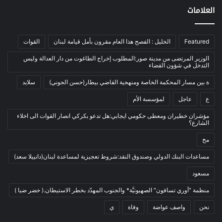
اخبار مصورة
(100)
العلامات
الرئيسية
(56)
العالم العربي
(12)
Featured
الخليل : الفصح هذا العام مقرون بأمل قيامة لبنان
القوات
المحكمة الخاصة
(11)
الوزير المرتضى من مدينة صور:المطلوب إخراج الطاغوت من دار العدالة وليس
بيئة
(2)
التدخل في شؤون القضاء
ثقافة
(1٬228)
ة بين مسار المحكمة الخاصة ومنهجية القاضي بيطار(حسن الجوني)
سلايد
أدب وشعر
(133)
ع
عاجل
لمؤسسة الأم
إعلام
(108)
مؤشران خطيران ومعطى حكومي ايجابي:هل تدعو بكركي انصار القوات الى اخلاء
الشارع؟
بروفايل
(1)
مخ
تراث
(24)
تربية وتعليم
(73)
مساعدات البنك الدولي وصندوق النقد:شروط تعجيزية لمساعدة لبنان(دانييلا سعد)
فلسفة
(22)
مسعود
فنون
(213)
منظمة "أوري تسافون" الصهيونيَّة* والجنوب المهدّد بخطر الاستيطان.( خضر ضيا )
في مثل هذا اليوم
(79)
نحن
واصف عواضة
وفاة
ي
قصة
(7)