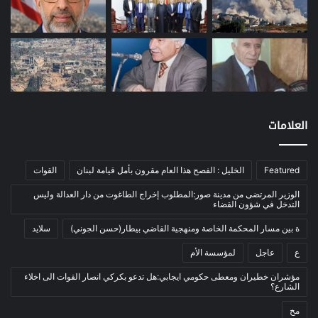
مصارف
(168)
معادن
(1)
موازنة
(4)
نفط
(91)
اتصالات
(26)
اخبار مصورة
(100)
العلامات
الرئيسية
(56)
العالم العربي
(12)
Featured
الخليل : الفصح هذا العام مقرون بأمل قيامة لبنان
القوات
المحكمة الخاصة
(11)
الوزير المرتضى من مدينة صور:المطلوب إخراج الطاغوت من دار العدالة وليس
بيئة
(2)
التدخل في شؤون القضاء
ثقافة
(1٬227)
ة بين مسار المحكمة الخاصة ومنهجية القاضي بيطار(حسن الجوني)
سلايد
أدب وشعر
(133)
ع
عاجل
لمؤسسة الأم
إعلام
(108)
مؤشران خطيران ومعطى حكومي ايجابي:هل تدعو بكركي انصار القوات الى اخلاء
الشارع؟
بروفايل
(1)
مخ
تراث
(24)