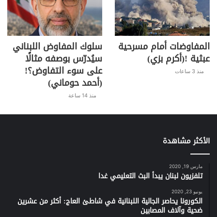
المفاوضات أمام مسرحية
سلوك المفاوض اللبناني
عبثية !(أكرم بزي)
سيُدرّس بوصفه مثالًا
على سوء التفاوض؟!
منذ 3 ساعات
(أحمد حوماني)
منذ 14 ساعة
الأكثر مشاهدة
مارس 19, 2020
تلفزيون لبنان يبدأ البث التعليمي غدا
يونيو 23, 2020
الكورونا يحاصر الجالية اللبنانية في شاطئ العاج: أكثر من عشرين
ضحية وآلاف المصابين