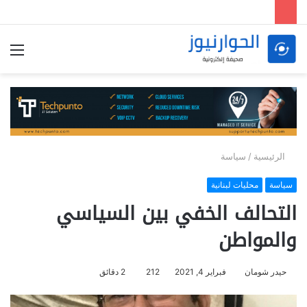
الق
الرئيسية
/
سياسة
سياسة
محليات لبنانية
التحالف الخفي بين السياسي
والمواطن
حيدر شومان
فبراير 4, 2021
212
2 دقائق