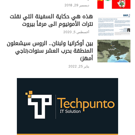
k
p
o
ديسمبر 29, 2018
k
هذه هي حكاية السفينة التي نقلت
نترات الأمونيوم الى مرفأ بيروت
أغسطس 5, 2020
بين أوكرانيا ولبنان.. الروس سيشعلون
المنطقة بحرب العشر سنوات(ناجي
أمهز)
يناير 25, 2022