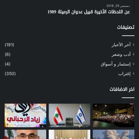
ديسمبر 29, 2018
عن اللحظات الأخيرة قبيل عدوان الرميلة 1989
تصنيفات
آخر الأخبار
(191)
أدب وشعر
(6)
إستثمار و أسواق
(4)
إغتراب
(350)
إقتصاد
(1٬039)
اخر الاضافات
أسهم
(2)
إعمار
(3)
بيئة
(16)
دراسة
(24)
طاقة
(12)