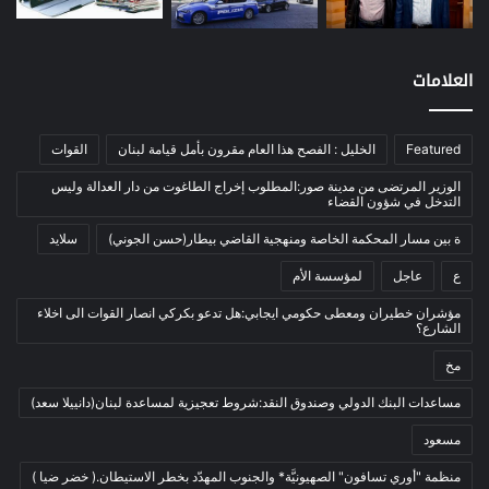
اتصالات
(26)
اخبار مصورة
(100)
العلامات
الرئيسية
(56)
العالم العربي
(12)
Featured
الخليل : الفصح هذا العام مقرون بأمل قيامة لبنان
القوات
المحكمة الخاصة
(11)
الوزير المرتضى من مدينة صور:المطلوب إخراج الطاغوت من دار العدالة وليس
بيئة
(2)
التدخل في شؤون القضاء
ثقافة
(1٬227)
ة بين مسار المحكمة الخاصة ومنهجية القاضي بيطار(حسن الجوني)
سلايد
أدب وشعر
(133)
ع
عاجل
لمؤسسة الأم
إعلام
(108)
مؤشران خطيران ومعطى حكومي ايجابي:هل تدعو بكركي انصار القوات الى اخلاء
الشارع؟
بروفايل
(1)
مخ
تراث
(24)
تربية وتعليم
(73)
مساعدات البنك الدولي وصندوق النقد:شروط تعجيزية لمساعدة لبنان(دانييلا سعد)
فلسفة
(22)
مسعود
فنون
(213)
منظمة "أوري تسافون" الصهيونيَّة* والجنوب المهدّد بخطر الاستيطان.( خضر ضيا )