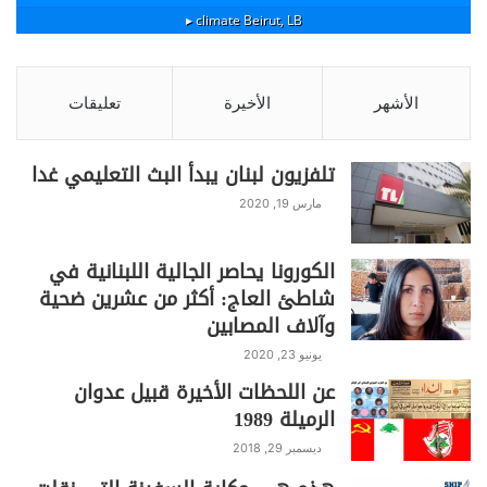
e
y
gr
s
er
e
climate ▸
Beirut, LB
Li
a
A
b
n
m
p
o
الأشهر
الأخيرة
تعليقات
k
p
o
k
تلفزيون لبنان يبدأ البث التعليمي غدا
مارس 19, 2020
الكورونا يحاصر الجالية اللبنانية في
شاطئ العاج: أكثر من عشرين ضحية
وآلاف المصابين
يونيو 23, 2020
عن اللحظات الأخيرة قبيل عدوان
الرميلة 1989
ديسمبر 29, 2018