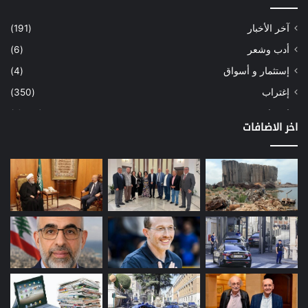
آخر الأخبار
(191)
أدب وشعر
(6)
إستثمار و أسواق
(4)
إغتراب
(350)
إقتصاد
(1٬039)
اخر الاضافات
أسهم
(2)
إعمار
(3)
بيئة
(16)
دراسة
(24)
طاقة
(12)
مصارف
(168)
معادن
(1)
موازنة
(4)
نفط
(91)