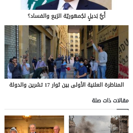
منابع ذلك فتعود لمواقفه الإنسانية ، الاجتماعية حيث قيل
عنه أنه مواطن قبل أن يكون أديبا التي تصب طبعا في
أَيُّ بَديلٍ لجُمهوريّة الرَيع والفساد؟
معاركه السياسية التي خاضها ضد الديكتاتورية سعيه نحو
الحرية ، وهي ما يمكن لمسها في خلاصته كأديب والكامنة
في "ظل ما ملكناه" الذي حسب قوله "لا يمكن أن يتحرّر
إلاّ حين نظفر به" ، أو في "عالم في نهاية العالم" .
يقول "أنا انسان حر عندما أقرن الحق بالسعادة ..وبالتالي
الحرية حق إنساني" وهذا ما دفعه للتحدث بهذا المعنى عن
الشجاع والثائر "لا وجود للشجعان لأن الخوف يلازمهم في
مسيرتهم أمّا الثوّار فنجد جوابها في قصة الحلزون الذي
اكتشف فيه أهمية البطء قائلا :" الثائر الحقيقي هو الذي
المناظرة العلنية الأولى بين ثوار 17 تشرين والدولة
يعرف الخوف ، لكنه يعلم كيف يستولي وينتصرعليه".
كان الأدب لسيبولفيدا مهما لإيصال الصوت والحلم لمن لا
مقالات ذات صلة
صوت لهم كما يقول ، لذا في هذا المعنى جعل قرّاءه
يحلمون . إنها قدرة وقوة الحلم الذي يقول فيه "أن نحلم
ونبقى أوفياء لأحلامنا يعني أن نكون وعالمنا أفضل " .فهو
دون شك من الذين عرفوا كيف يدافعون عن الحرية