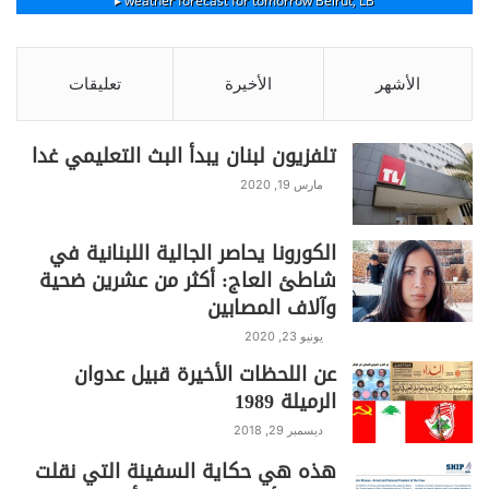
n
m
p
o
weather forecast for tomorrow ▸
Beirut, LB
k
p
o
k
الأشهر
الأخيرة
تعليقات
تلفزيون لبنان يبدأ البث التعليمي غدا
مارس 19, 2020
الكورونا يحاصر الجالية اللبنانية في
شاطئ العاج: أكثر من عشرين ضحية
وآلاف المصابين
يونيو 23, 2020
عن اللحظات الأخيرة قبيل عدوان
الرميلة 1989
ديسمبر 29, 2018
هذه هي حكاية السفينة التي نقلت