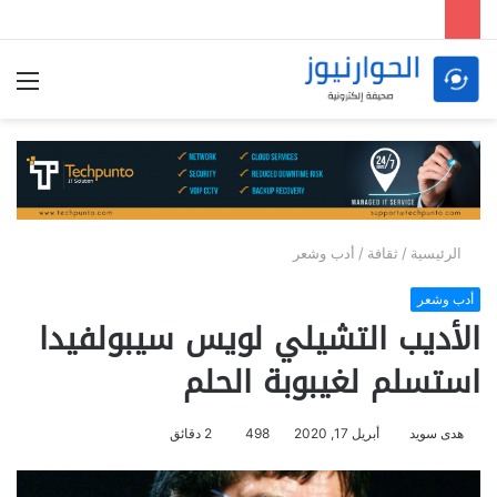
الق
الرئيسية
/
ثقافة
/
أدب وشعر
أدب وشعر
الأديب التشيلي لويس سيبولفيدا
استسلم لغيبوبة الحلم
هدى سويد
أبريل 17, 2020
498
2 دقائق