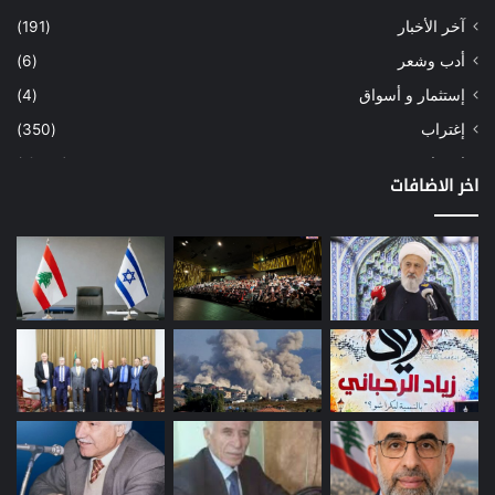
آخر الأخبار
(191)
أدب وشعر
(6)
إستثمار و أسواق
(4)
إغتراب
(350)
إقتصاد
(1٬039)
اخر الاضافات
أسهم
(2)
إعمار
(3)
بيئة
(16)
دراسة
(24)
طاقة
(12)
مصارف
(168)
معادن
(1)
موازنة
(4)
نفط
(91)