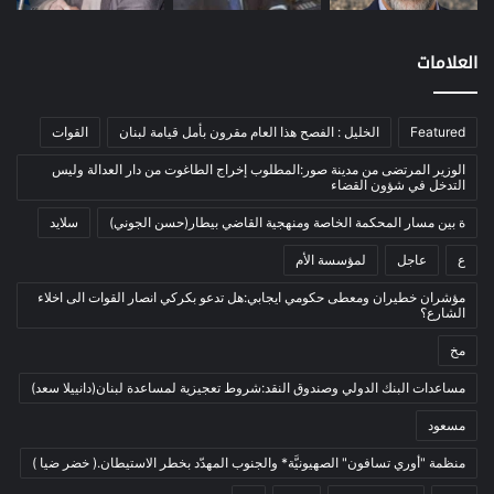
اتصالات
(26)
اخبار مصورة
(100)
العلامات
الرئيسية
(56)
العالم العربي
(12)
Featured
الخليل : الفصح هذا العام مقرون بأمل قيامة لبنان
القوات
المحكمة الخاصة
(11)
الوزير المرتضى من مدينة صور:المطلوب إخراج الطاغوت من دار العدالة وليس
بيئة
(2)
التدخل في شؤون القضاء
ثقافة
(1٬227)
ة بين مسار المحكمة الخاصة ومنهجية القاضي بيطار(حسن الجوني)
سلايد
أدب وشعر
(133)
ع
عاجل
لمؤسسة الأم
إعلام
(108)
مؤشران خطيران ومعطى حكومي ايجابي:هل تدعو بكركي انصار القوات الى اخلاء
الشارع؟
بروفايل
(1)
مخ
تراث
(24)
تربية وتعليم
(73)
مساعدات البنك الدولي وصندوق النقد:شروط تعجيزية لمساعدة لبنان(دانييلا سعد)
فلسفة
(22)
مسعود
فنون
(213)
منظمة "أوري تسافون" الصهيونيَّة* والجنوب المهدّد بخطر الاستيطان.( خضر ضيا )
في مثل هذا اليوم
(79)