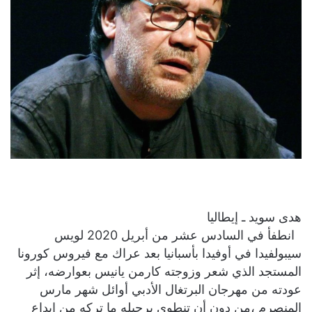
هدى سويد ـ إيطاليا
انطفأ في السادس عشر من أبريل 2020 لويس
سيبولفيدا في أوفيدا بأسبانيا بعد عراك مع فيروس كورونا
المستجد الذي شعر وزوجته كارمن يانيس بعوارضه، إثر
عودته من مهرجان البرتغال الأدبي أوائل شهر مارس
المنصرم ،من دون أن تنطوي برحيله ما تركه من إبداع