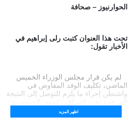
الحوارنيوز – صحافة
تحت هذا العنوان كتبت رلى إبراهيم في
الأخبار تقول:
لم يكن قرار مجلس الوزراء الخميس
الماضي، تكليف الوفد المفاوض في
واشنطن إجراء ما يلزم للتوصل إلى النتيجة
المرجوة تحت إشراف رئيسي الجمهورية
والحكومة جوزيف عون ونواف سلام،
اظهر المزيد
محض صدفة، ولا سيما أنه جاء قبل يوم
واحد من توقيع الاتفاق بين السفيرة اللبنانية