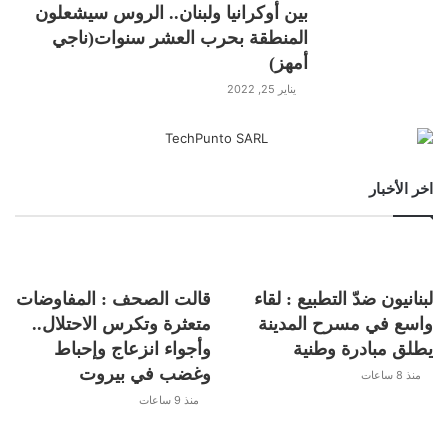
h
o
in
el
h
w
a
بين أوكرانيا ولبنان.. الروس سيشعلون
المنطقة بحرب العشر سنوات(ناجي
ar
p
t
e
at
itt
c
أمهز)
Featured
عاجل
e
y
gr
s
er
e
يناير 25, 2022
Li
a
A
b
n
m
p
o
k
p
o
اخر الأخبار
k
لبنانيون ضدّ التطبيع : لقاء
قالت الصحف : المفاوضات
واسع في مسرح المدينة
متعثرة وتكرس الاحتلال..
يطلق مبادرة وطنية
وأجواء انزعاج وإحباط
وغضب في بيروت
منذ 8 ساعات
منذ 9 ساعات