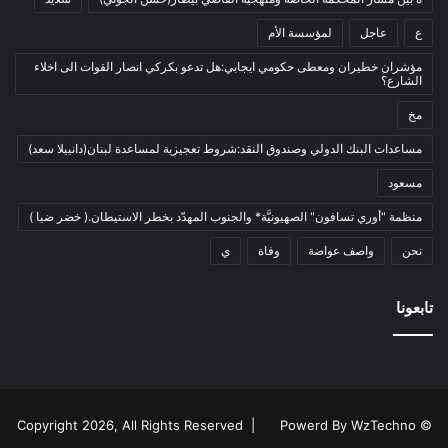
نفط
(91)
ع
عاجل
لمؤسسة الأم
اتصالات
(26)
اخبار مصورة
(100)
مؤشران خطيران ومعطى حكومي ايجابي:هل تدعو بكركي انصار القوات الى اخلاء
الشارع؟
الرئيسية
(56)
مخ
العالم العربي
(12)
مساعدات البنك الدولي وصندوق النقد:شروط تعجيزية لمساعدة لبنان(دانييلا سعد)
المحكمة الخاصة
(11)
مسعود
بيئة
(2)
منظمة "أوري تسافون" الصهيونيَّة* والجنوب المهدّد بخطر الاستيطان.( خضر ضيا )
ثقافة
(1٬227)
نحن
أدب وشعر
واصف عواضة
وفاة
ي
(133)
إعلام
(108)
تابعونا
بروفايل
(1)
تراث
(24)
تربية وتعليم
(73)
فلسفة
(22)
Powerd By WzTechno
© Copyright 2026, All Rights Reserved |
فنون
(213)