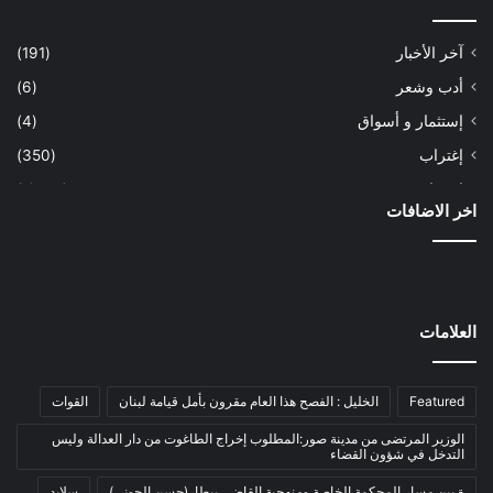
آخر الأخبار
(191)
أدب وشعر
(6)
إستثمار و أسواق
(4)
إغتراب
(350)
إقتصاد
(1٬039)
اخر الاضافات
أسهم
(2)
إعمار
(3)
بيئة
(16)
دراسة
(24)
العلامات
طاقة
(12)
مصارف
(168)
Featured
الخليل : الفصح هذا العام مقرون بأمل قيامة لبنان
القوات
معادن
(1)
الوزير المرتضى من مدينة صور:المطلوب إخراج الطاغوت من دار العدالة وليس
التدخل في شؤون القضاء
موازنة
(4)
ة بين مسار المحكمة الخاصة ومنهجية القاضي بيطار(حسن الجوني)
سلايد