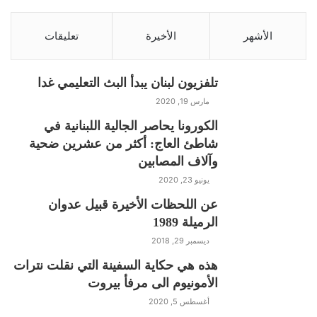
وفي هذا السياق، علمت «الأخبار» أن
الاتفاق سيطرح على أول جلسة للحكومة،
الأشهر
الأخيرة
تعليقات
حيث يجب أن يحوز على أكثرية الثلثين
لتمريره. وبحسب الدستور، من المفترض
تلفزيون لبنان يبدأ البث التعليمي غدا
أن يتم إرسال الاتفاق إلى مجلس النواب
مارس 19, 2020
للموافقة عليه أيضاً، حتى يصبح إبرامه
الكورونا يحاصر الجالية اللبنانية في
دستورياً. وتقول المعلومات إنه قد يصار
شاطئ العاج: أكثر من عشرين ضحية
إلى إيجاد اجتهاد ما لتفادي المرور عبر
وآلاف المصابين
البرلمان. وإلى حين إتمام هذه الخطوات،
يونيو 23, 2020
يعدُّ هذا الاتفاق، وفق المصدر القانوني،
عن اللحظات الأخيرة قبيل عدوان
مجرد حبر على ورق لا يلزم الدولة اللبنانية
الرميلة 1989
أو أي جهة سياسية بأي بند مكتوب فيه.
ديسمبر 29, 2018
هذه هي حكاية السفينة التي نقلت نترات
الأمونيوم الى مرفأ بيروت
S
C
Pr
T
W
T
F
أغسطس 5, 2020