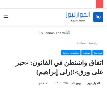
الق
الرئيسية
/
سياسة
سياسة
صحف
محليات لبنانية
اتفاق واشنطن في القانون: «حبر
على ورق»!(رلى إبراهيم)
الحوار نيوز
يونيو 29, 2026
57
2 دقائق