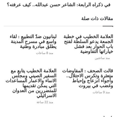
في ذكراه الرابعة: الشاعر حسن عبدالله.. كيف عرفته؟
فالمادة 52 تتوسع في مفهوم المعاهدات
لتشير إلى أن أي معاهدة يبرمها رئيس
مقالات ذات صلة
الجمهورية بالاتفاق مع رئيس الحكومة «لا
تصبح مبرمة إلا بعد موافقة مجلس الوزراء،
العلامة الخطيب في خطبة
لبنانيون ضدّ التطبيع : لقاء
وتطلع الحكومة مجلس النواب حينما تمكنها
الجمعة يدعو السلطة لفتح
واسع في مسرح المدينة
من ذلك مصلحة البلاد وسلامة الدولة». أما
باب الحوار بعد فشل
يطلق مبادرة وطنية
المعاهدات التي تنطوي «على شروط
خياراتها التفاوضية
منذ 8 ساعات
منذ ساعتين
تتعلق بمالية الدولة والمعاهدات التجارية
وسائر المعاهدات التي لا يجوز فسخها سنة
قالت الصحف : المفاوضات
العلامة الخطيب يتابع مع
فسنة، فلا يمكن إبرامها إلا بعد موافقة
متعثرة وتكرس الاحتلال..
السفير الصيني ومجلس
مجلس النواب». وهو ما ينبطق على اتفاق
وأجواء انزعاج وإحباط
الانماء والاعمار المساعدات
وغضب في بيروت
التي يمكن تقديمها
الإطار.
للمتضررين من العدوان
منذ 9 ساعات
الاسرائيلي
ما سبق يقود إلى العديد من التساؤلات
منذ 22 ساعة
حول الغرض من إصدار هذا القرار، ومن ثم