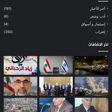
آخر الأخبار
(191)
أدب وشعر
(6)
إستثمار و أسواق
(4)
إغتراب
(350)
إقتصاد
(1٬039)
اخر الاضافات
أسهم
(2)
إعمار
(3)
بيئة
(16)
دراسة
(24)
طاقة
(12)
مصارف
(168)
معادن
(1)
موازنة
(4)
نفط
(91)