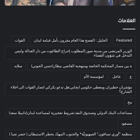
اتصالات
(26)
اخبار مصورة
(100)
العلامات
الرئيسية
(56)
العالم العربي
(12)
Featured
الخليل : الفصح هذا العام مقرون بأمل قيامة لبنان
القوات
المحكمة الخاصة
(11)
الوزير المرتضى من مدينة صور:المطلوب إخراج الطاغوت من دار العدالة وليس
بيئة
(2)
التدخل في شؤون القضاء
ثقافة
(1٬227)
ة بين مسار المحكمة الخاصة ومنهجية القاضي بيطار(حسن الجوني)
سلايد
أدب وشعر
(133)
ع
عاجل
لمؤسسة الأم
إعلام
(108)
مؤشران خطيران ومعطى حكومي ايجابي:هل تدعو بكركي انصار القوات الى اخلاء
الشارع؟
بروفايل
(1)
مخ
تراث
(24)
تربية وتعليم
(73)
مساعدات البنك الدولي وصندوق النقد:شروط تعجيزية لمساعدة لبنان(دانييلا سعد)
فلسفة
(22)
مسعود
فنون
(213)
منظمة "أوري تسافون" الصهيونيَّة* والجنوب المهدّد بخطر الاستيطان.( خضر ضيا )