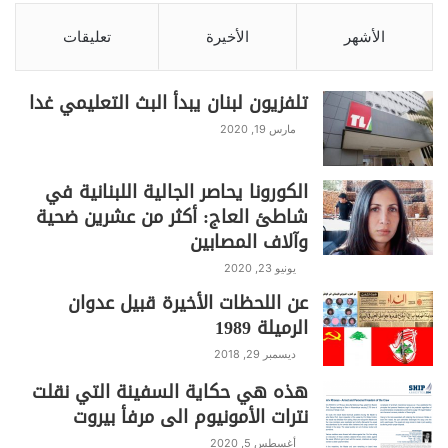
بداية الشهر الخميس
الأشهر
الأخيرة
تعليقات
في هذا الوقت أعلنت اللجنة الوطنية لرصد
تلفزيون لبنان يبدأ البث التعليمي غدا
الأهلة في سوريا إن غدا الأربعاء هو المتمم
لشهر شعبان والخميس أول أيام رمضان
مارس 19, 2020
المبارك.
الكورونا يحاصر الجالية اللبنانية في
شاطئ العاج: أكثر من عشرين ضحية
كما أعلن مفتي الأردن أحمد الحسنات
وآلاف المصابين
الخميس أول أيام رمضان، بعد تعذر رؤية
هلال شهر الصوم بعد مغيب شمس اليوم.
يونيو 23, 2020
عن اللحظات الأخيرة قبيل عدوان
أما في إندونيسيا فأعلنت وزارة الشؤون
الرميلة 1989
الدينية أن الخميس سيكون أول أيام
ديسمبر 29, 2018
رمضان. وفي وقت سابق أعلنت سلطنة
هذه هي حكاية السفينة التي نقلت
عُمان بدورها أن رمضان سيبدأ الخميس،
نترات الأمونيوم الى مرفأ بيروت
وذلك استنادا لحسابات فلكية أكدت
أغسطس 5, 2020