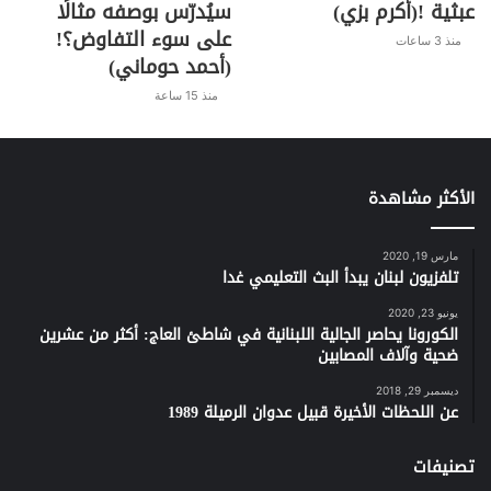
عبثية !(أكرم بزي)
سيُدرّس بوصفه مثالًا
n
m
p
o
على سوء التفاوض؟!
k
p
o
منذ 3 ساعات
(أحمد حوماني)
k
منذ 15 ساعة
الأكثر مشاهدة
مارس 19, 2020
تلفزيون لبنان يبدأ البث التعليمي غدا
يونيو 23, 2020
الكورونا يحاصر الجالية اللبنانية في شاطئ العاج: أكثر من عشرين
ضحية وآلاف المصابين
ديسمبر 29, 2018
عن اللحظات الأخيرة قبيل عدوان الرميلة 1989
تصنيفات