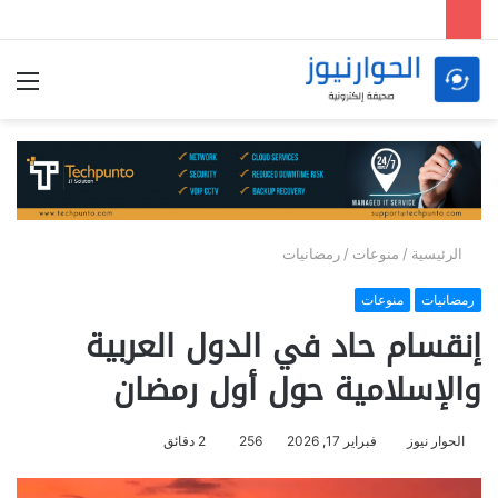
الق
الرئيسية
/
منوعات
/
رمضانيات
رمضانيات
منوعات
إنقسام حاد في الدول العربية
والإسلامية حول أول رمضان
الحوار نيوز
فبراير 17, 2026
256
2 دقائق