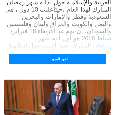
العربية والإسلامية حول بداية شهر رمضان
المبارك لهذا العام ،حيثأعلنت 10 دول ، هي
السعودية وقطر والإمارات والبحرين
واليمن والكويت والعراق ولبنان وفلسطين
والسودان، أن يوم غد الأربعاء 18 فبراير/
شباط 2026 هو أول أيام
شهر
رمضان
المبارك، فيما أعلنت دول إسلامية
أخرى بعد غد الخميس أول أيام الشهر
الفضيل.
اظهر المزيد
ونقلت وكالة الأنباء السعودية “واس” عن
بيان للديوان الملكي إعلانه أن دائرة الأهلة
في المحكمة العليا أكدت أن الأربعاء هو
أول أيام شهر رمضان للعام 1447هـ.
وأضاف البلاغ أن “عددا من الشهود العدول”