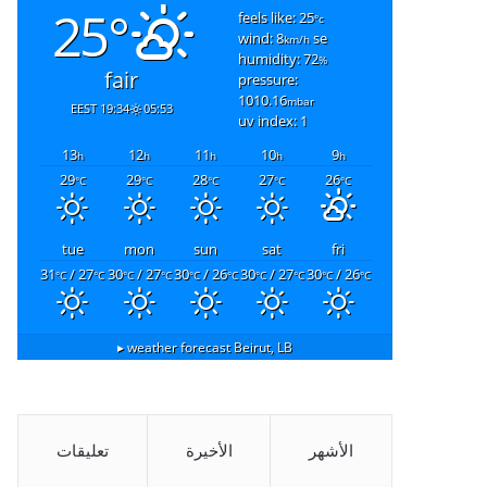
25°
feels like: 25
°c
wind: 8
se
km/h
humidity: 72
%
fair
pressure:
1010.16
mbar
19:34 EEST
05:53
uv index: 1
13
12
11
10
9
h
h
h
h
h
29
29
28
27
26
°C
°C
°C
°C
°C
tue
mon
sun
sat
fri
31
/ 27
30
/ 27
30
/ 26
30
/ 27
30
/ 26
°C
°C
°C
°C
°C
°C
°C
°C
°C
°C
weather forecast ▸
Beirut, LB
الأشهر
الأخيرة
تعليقات