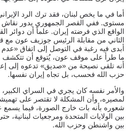
أما في ما يخص لبنان، فقد ترك الرد الإيرا
مستوى. ففي القصر الجمهوري يدور نقاش من
الواقع الذي فرضته إيران. علماً أن دوائر ا
الثاني من مقابلة الرئيس جوزيف عون مع قن
أبدى فيه رغبة في التوصل إلى اتفاق «عدم اعت
ما طرأ على موقف عون، يُتوقع أن تتكشف مل
أنه تلقى نصيحة من «صديق» تدعوه إلى إعاد
حزب الله فحسب، بل تجاه إيران نفسها.
والأمر نفسه كان يجري في السراي الكبير،
لمصيره، وأن المشكلة لا تقتصر على تهميش
شعوره بأنه بات خارج الصورة، فيما يسمع ع
بين الولايات المتحدة ومرجعيات لبنانية، ح
بين واشنطن وحزب الله.