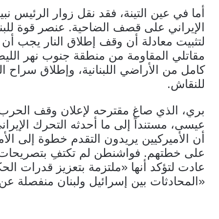
أما في عين التينة، فقد نقل زوار الرئيس نبي
الإيراني على قصف الضاحية. عنصر قوة للبن
لتثبيت معادلة أن وقف إطلاق النار يجب أن ي
مقاتلي المقاومة من منطقة جنوب نهر الليط
كامل من الأراضي اللبنانية، وإطلاق سراح ال
للنقاش.
بري، الذي صاغ مقترحه لإعلان وقف الحرب 
عيسى، مستنداً إلى ما أحدثه التحرك الإيرا
أن الأميركيين يريدون التقدم خطوة إلى الأ
على خطتهم. فواشنطن لم تكتفِ بتصريحات 
عادت لتؤكد أنها «ملتزمة بتعزيز قدرات الحكو
«المحادثات بين إسرائيل ولبنان منفصلة عن