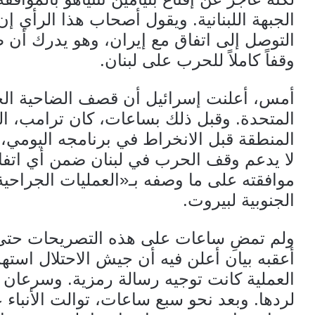
الجبهة اللبنانية. ويقول أصحاب هذا الرأي 
التوصل إلى اتفاق مع إيران، وهو يدرك أن ط
وقفاً كاملاً للحرب على لبنان.
أمس، أعلنت إسرائيل أن قصف الضاحية الجنو
المتحدة. وقبل ذلك بساعات، كان ترامب، الذي
المنطقة قبل الانخراط في برنامجه اليومي، ي
لا يدعم وقف الحرب في لبنان ضمن أي اتفاق
موافقته على ما وصفه بـ«العمليات الجراحية
الجنوبية لبيروت.
ولم تمضِ ساعات على هذه التصريحات حتى 
أعقبه بيان أعلن فيه أن جيش الاحتلال استهدف
العملية كانت توجيه رسالة رمزية. وسرعان ما
لردها. وبعد نحو سبع ساعات، توالت الأنبا