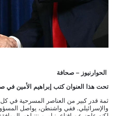
الحوارنيوز – صحافة
تحت هذا العنوان كتب إبراهيم الأمين في صح
ثمة قدر كبير من العناصر المسرحية في كل 
والإسرائيلي. ففي واشنطن، يواصل المسؤولو
لكنه عاجز عن إقناع بنيامين نتنياهو بالمو