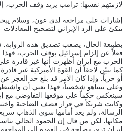
لازمتهم نفسها: ترامب يريد وقف الحرب، إلا 
إشارات على مراجعة لدى عون، وسلام يبحث
يتكئ على الرد الإيراني لتصحيح المعادلات
بطبيعة الحال، يصعب تصديق هذه الرواية. فإ
فعلاً عن إلزام إسرائيل بوقف الحرب، فهذا 
الحرب مع إيران أظهرت أنها غير قادرة عل
كما تبيّن لاحقاً أن القوة الأميركية غير قا
أو حرباً. وإذا كان الأمر قد بلغ حد العجز
وعلى نتنياهو شخصياً، فهذا يعني أن واشنط
سينعكس حكماً على موقعها التفاوضي مع إيران
وكانت شريكاً في قرار قصف الضاحية واختبار
الرسالة، ولم يعد أمامها سوى الذهاب سريعاً
مكانها. لكن من قال إن الجمود الحالي يناسب
إيران ترى مصلحة في العودة إلى المواجهة