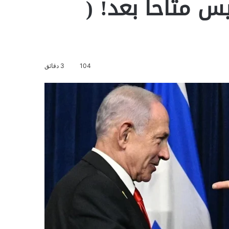
س متاحاً بعد! (
104
3 دقائق