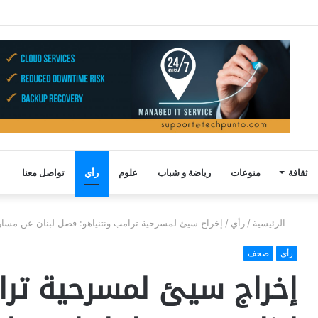
ثقافة
منوعات
رياضة و شباب
علوم
رأي
تواصل معنا
الرئيسية
/
رأي
/
إخراج سيئ لمسرحية ترامب ونتنياهو: فصل لبنان عن مسار إي
رأي
صحف
إخراج سيئ لمسرحية ترا