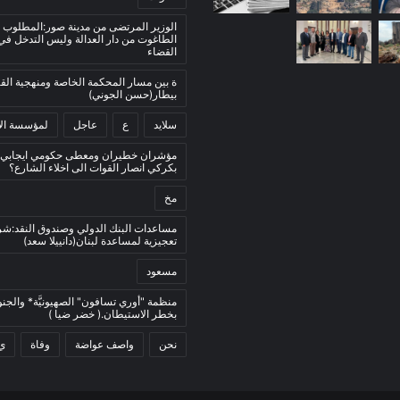
الوزير المرتضى من مدينة صور:المطلوب 
الطاغوت من دار العدالة وليس التدخل ف
القضاء
ة بين مسار المحكمة الخاصة ومنهجية ال
بيطار(حسن الجوني)
سلايد
ع
عاجل
لمؤسسة الأ
مؤشران خطيران ومعطى حكومي ايجابي:
بكركي انصار القوات الى اخلاء الشارع؟
مخ
مساعدات البنك الدولي وصندوق النقد:ش
تعجيزية لمساعدة لبنان(دانييلا سعد)
مسعود
منظمة "أوري تسافون" الصهيونيَّة* والجنو
بخطر الاستيطان.( خضر ضيا )
نحن
واصف عواضة
وفاة
ي