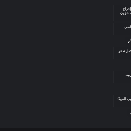
إخراج
ي شؤون
قاضي
م
هل تدعو
روط
ب المهدّد