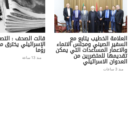
العلامة الخطيب يتابع مع
قالت الصحف : التص
السفير الصيني ومجلس الانماء
الإسرائيلي يخترق م
والاعمار المساعدات التي يمكن
روما
تقديمها للمتضررين من
منذ 13 ساعة
العدوان الاسرائيلي
منذ 3 ساعات