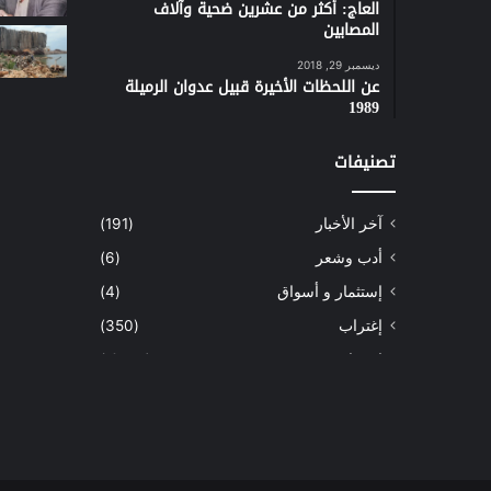
العاج: أكثر من عشرين ضحية وآلاف
المصابين
ديسمبر 29, 2018
عن اللحظات الأخيرة قبيل عدوان الرميلة
1989
تصنيفات
آخر الأخبار
(191)
أدب وشعر
(6)
إستثمار و أسواق
(4)
إغتراب
(350)
إقتصاد
(1٬039)
أسهم
(2)
إعمار
(3)
بيئة
(16)