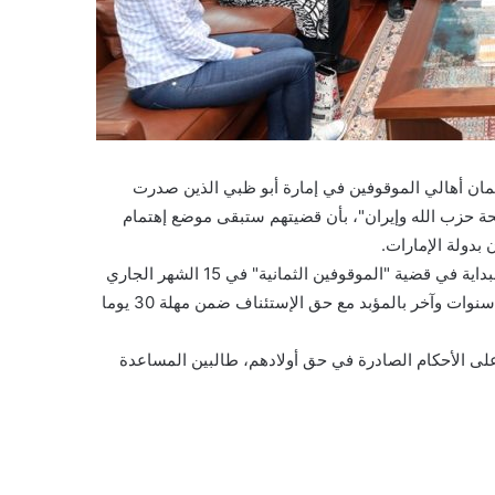
 طمان أهالي الموقوفين في إمارة أبو ظبي الذين صدرت
حة حزب الله وإيران"، بأن قضيتهم ستبقى موضع إهتمام
دولة الإمارات.
وكانت المحكمة الاتحادية العليا في إمارة أبو ظبي قد أصدرت أحكام البداية في قضية "الموقوفين الثمانية" في 15 الشهر الجاري
فخرج 5 منهم براءة، فيما حكم على اثنين من المتهمين بالسجن عشر سنوات وآخر بالمؤبد مع حق الإستئناف ضمن مهلة 30 يوما
 على الأحكام الصادرة في حق أولادهم، طالبين المساعدة