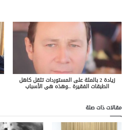
ar
p
t
e
at
itt
c
e
y
gr
s
er
e
Li
a
A
b
n
m
p
o
k
p
o
k
زيادة 2 بالمئة على المستوردات تثقل كاهل
الطبقات الفقيرة ..وهذه هي الأسباب
مقالات ذات صلة