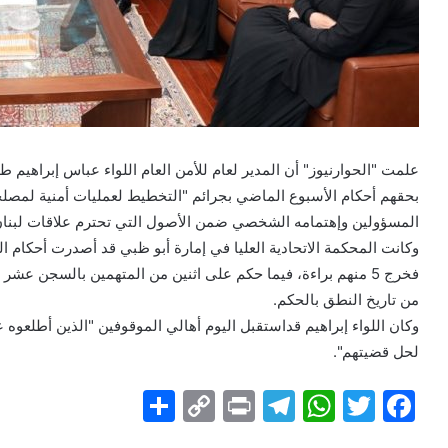
علمت "الحوارنيوز" أن المدير لعام للأمن العام اللواء عباس إبراهيم
بحقهم أحكام الأسبوع الماضي بجرائم "التخطيط لعمليات أمنية لمصل
المسؤولين وإهتمامه الشخصي ضمن الأصول التي تحترم علاقات لبنان ب
من تاريخ النطق بالحكم.
وكان اللواء إبراهيم قداستقبل اليوم أهالي الموقوفين "الذين أطلعوه
لحل قضيتهم".
S
C
Pr
T
W
T
F
h
o
in
el
h
w
a