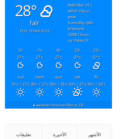
28°
feels like: 31
°c
wind: 10
km/h
wsw
fair
humidity: 68
%
pressure:
19:34 EEST
05:53
1008.13
mbar
uv index: 0
2
1
0
23
22
h
h
h
h
h
27
27
27
27
27
°C
°C
°C
°C
°C
tue
mon
sun
sat
fri
31
/ 27
30
/ 27
30
/ 26
30
/ 27
30
/ 26
°C
°C
°C
°C
°C
°C
°C
°C
°C
°C
weather forecast ▸
Beirut, LB
الأشهر
الأخيرة
تعليقات