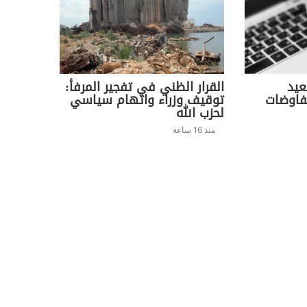
عيد
القرار الظني في تفجير المرفأ:
فاوضات
توقيف وزراء واتهام سياسي
لحزب الله
منذ 16 ساعة